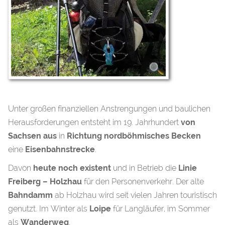
Unter großen finanziellen Anstrengungen und baulichen
Herausforderungen entsteht im 19. Jahrhundert
von
Sachsen aus
in
Richtung nordböhmisches Becken
eine
Eisenbahnstrecke
.
Davon
heute noch existent
und in Betrieb die
Linie
Freiberg – Holzhau
für den Personenverkehr. Der alte
Bahndamm
ab Holzhau wird seit vielen Jahren touristisch
genutzt. Im Winter als
Loipe
für Langläufer, im Sommer
als
Wanderweg
.