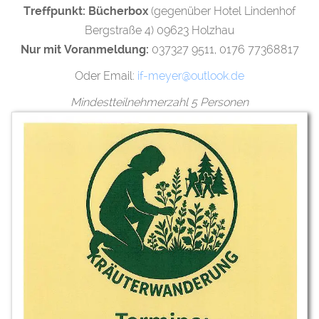
Treffpunkt:
Bücherbox
(gegenüber Hotel Lindenhof
Bergstraße 4) 09623 Holzhau
Nur mit Voranmeldung:
037327 9511, 0176 77368817
Oder Email:
if-meyer
@outlook.de
Mindestteilnehmerzahl 5 Personen