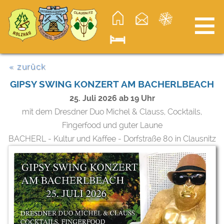
≡
« zurück
GIPSY SWING KONZERT AM BACHERLBEACH
25. Juli 2026 ab 19 Uhr
mit dem Dresdner Duo Michel & Clauss, Cocktails,
Fingerfood und guter Laune
BACHERL - Kultur und Kaffee - Dorfstraße 80 in Clausnitz