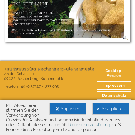
Tourismusbüro Rechenberg-Bienenmühle
Desktop-
An der Schanze 1
Version
09623
Rechenberg-Bienenmühle
Impressum
Telefon:
+49 (0)37327 - 833 098
Datenschutz
Mit "Akzeptieren"
🛠 Anpassen
✔ Akzeptieren
stimmen Sie der
Verwendung von
Content
Webbrowser
Cookies für Analysen und personalisierte Inhalte durch uns
oder Drittanbieterseiten gemäß
Datenschutzerklärung
zu. Sie
Manage
Startseite
können diese Einstellungen idividuell anpassen.