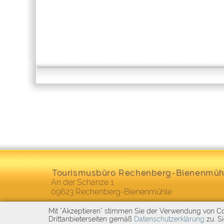
Tourismusbüro Rechenberg-Bienenmüh
An der Schanze 1
09623
Rechenberg-Bienenmühle
Telefon:
+49 (0)37327 - 833 098
Mit "Akzeptieren" stimmen Sie der Verwendung von Coo
Drittanbieterseiten gemäß
Datenschutzerklärung
zu. Si