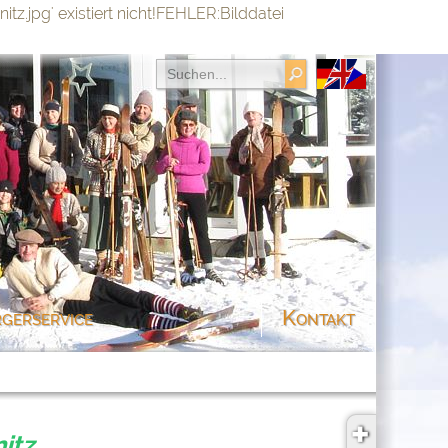
tz.jpg' existiert nicht!FEHLER:Bilddatei
SIE HABEN DIESES
ELEMENT AUSGEBLENDET
Google-Übersetzer nutzen?
Dann stimmen Sie funktionellen Cookies und
Datenübertragung zu:
✔ Zulassen
gerservice
Kontakt
itz