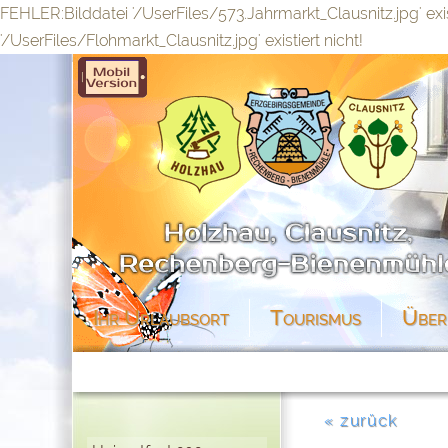
FEHLER:Bilddatei '/UserFiles/573.Jahrmarkt_Clausnitz.jpg' exi
'/UserFiles/Flohmarkt_Clausnitz.jpg' existiert nicht!
Ihr Urlaubsort
Tourismus
Über
« zurück