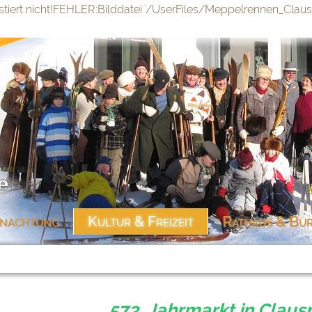
stiert nicht!FEHLER:Bilddatei '/UserFiles/Meppelrennen_Clausni
nachtung
Kultur & Freizeit
Rathaus & Bür
573. Jahrmarkt in Clausn